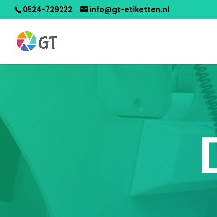
0524-729222
info@gt-etiketten.nl