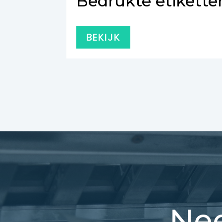
Bedrukte etikette
BEKIJK
Nee