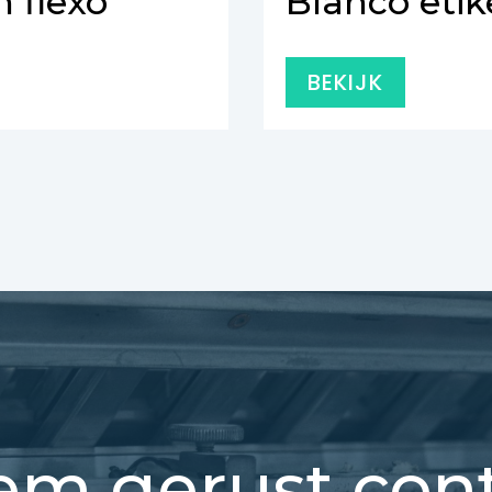
n flexo
Blanco etik
BEKIJK
m gerust con