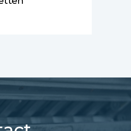
etten
tact