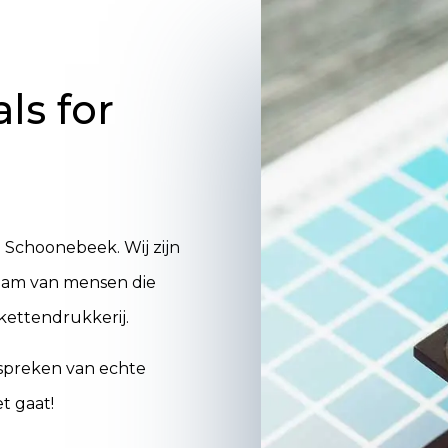
ls for
e Schoonebeek. Wij zijn
eam van mensen die
ikettendrukkerij.
 spreken van echte
t gaat!