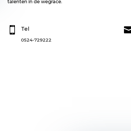
talenten in de wegrace.

Tel
0524-729222