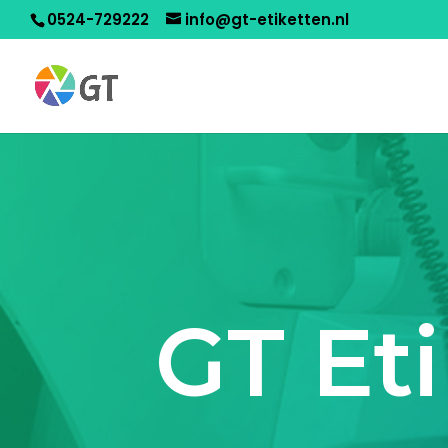
0524-729222
info@gt-etiketten.nl
GT Et